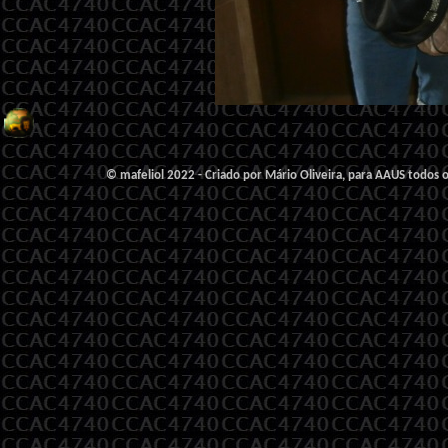
© mafeliol 2022 - Criado por Mário Oliveira, para AAUS todos o