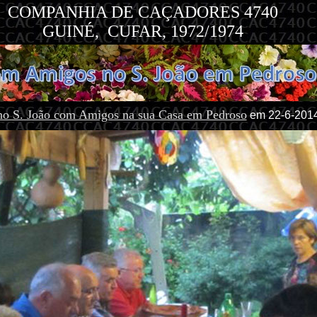
COMPANHIA DE CAÇADORES 4740
GUINÉ, CUFAR, 1972/1974
 no S. João com Amigos na sua Casa em Pedroso
em 22-6-201