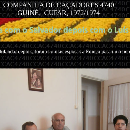
COMPANHIA DE CAÇADORES 4740
GUINÉ, CUFAR, 1972/1974
à Holanda, depois, foram com as esposas a França para um en